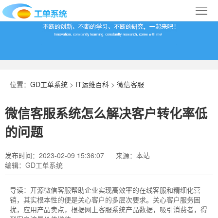
首
页
合
作
IT
案
运
系
位置：
GD工单系统
>
IT运维百科
>
微信客服
例
维
统
关
微信客服系统怎么解决客户转化率低
百
下
于
行
的问题
科
载
我
业
发布时间：2023-02-09 15:36:07
来源：本站
编辑：GD工单系统
们
导
航
导读：
开源微信客服帮助企业实现高效率的在线客服和精细化营
销，其实根本性的便是关心客户的多层次要求。关心客户服务困
扰，应用产品卖点，根据网上客服系统产品数据，吸引消费者，得