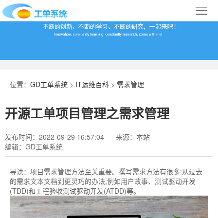
首
页
合
作
IT
案
运
系
位置：
GD工单系统
>
IT运维百科
>
需求管理
例
维
统
关
开源工单项目管理之需求管理
百
下
于
行
发布时间：2022-09-29 16:57:04
来源：本站
科
载
我
业
编辑：GD工单系统
们
导
导读：
项目需求管理​方法至关重要。撰写需求方法有很多:从过去
的需求文本文档到更灵巧的办法,例如用户故事、测试驱动开发
航
(TDD)和工程验收测试驱动开发(ATDD)等。