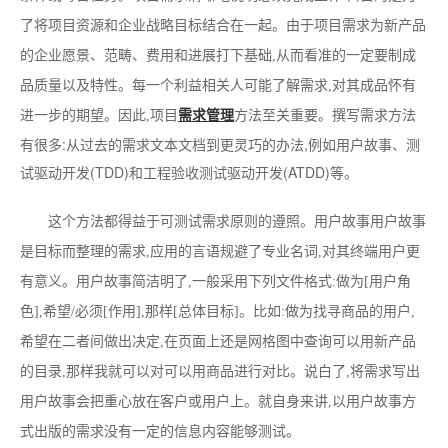
了将项目资源和企业战略目标结合在一起。由于项目需求为新产品
的企业愿景、范畴、费用和进展打下基础,从而看准的一定要制成
品质量以及特性。每一个利益相关人可能了解需求,对其成品怀有
方法至关重要。撰写需求方法
进一步的期望。因此,项目
需求管理
有很多:从过去的需求文本文档到更灵巧的办法,例如用户故事、测
试驱动开发(TDD)和工程验收测试驱动开发(ATDD)等。
这个方法都得益于可测试需求原则的遵照。用户故事用户故事
是目标而整理的需求,应用的言语规避了专业名词,对其终端用户更
有意义。用户故事简洁明了,一般采用下列文件格式:做为[用户角
色],希望/必须[作用],那样[总体目标]。比如:做为找寻商品的用户,
希望在二者间做出决定,在页面上还是网格图中查询可以用新产品
的目录,那样我就可以对可以用商品进行对比。说白了,将需求写出
用户故事会把重心放在客户或用户上。就自身来讲,以用户故事方
式出版的需求没有一定的信息内容能够测试。