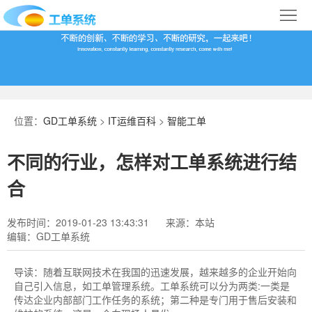
首
页
合
作
IT
案
运
系
位置：
GD工单系统
>
IT运维百科
>
智能工单
例
维
统
关
不同的行业，怎样对工单系统进行结
百
下
于
行
合
科
载
我
业
发布时间：2019-01-23 13:43:31
来源：本站
编辑：GD工单系统
们
导
航
导读：
随着互联网技术在我国的迅速发展，越来越多的企业开始向
自己引入信息，如工单管理系统。工单系统可以分为两类:一类是
传达企业内部部门工作任务的系统；第二种是专门用于售后安装和