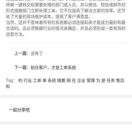
将被一键转交给需要处理的部门或人员，并以微信、短信或邮件的
形式提醒部门立即处理工单。它不仅提高了解决方案的效率，还节
省了大量的现场维护成本，提高了客户满意度。
当然，这并不意味着所有的系统都必须连接起来才能成为最好和最
合适的。这必须根据行业的情况来确定，并且必须形成一套有效的
运营方法。
上一篇：
没有了
下一篇：
粘住客户，才是工单系统
Tag：
的
行业
工单
单
系统
随着
网
在
企业
管理
为
是
任务
售后
和
一起分享吧