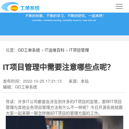
首
页
合
作
IT
案
运
系
位置：
GD工单系统
>
IT运维百科
>
IT项目管理
例
维
统
关
IT项目管理中需要注意哪些点呢？
百
下
于
行
发布时间：2022-10-25 17:31:13
来源：本站
科
载
我
业
编辑：GD工单系统
们
导
导读：
许多IT公司都是会涉及到许多的IT项目的监管，那样IT项目
管理​与其他业务项目管理方法有什么不一样呢？今日开源系统就跟
航
大家一起来聊一聊怎样做好IT项目的管理方面的工作。