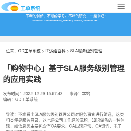
首
页
合
作
IT
案
运
系
位置：
GD工单系统
>
IT运维百科
>
SLA服务级别管理
例
维
统
关
「购物中心」基于SLA服务级别管理
百
下
于
行
的应用实践
科
载
我
业
发布时间：2022-12-29 15:57:43
来源：本站
编辑：GD工单系统
们
导
航
导读：
不难看出SLA服务级别管理公司对服务事宜进行筛选，这类
归类便是服务目录，这也是公司工作经验沉积，知识储备的一种体
现，如信息类主要包含有OA要求、OA出现异常、OA资询、电子