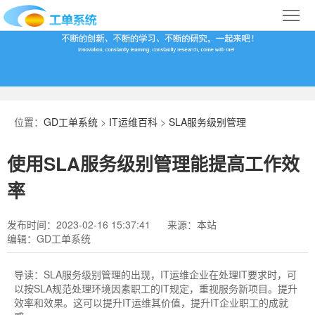
首
页
合
作
IT
案
运
系
位置：
GD工单系统
>
IT运维百科
>
SLA服务级别管理
例
维
统
关
使用SLA服务级别管理能提高工作效
百
下
于
行
率
科
载
我
业
发布时间：2023-02-16 15:37:41
来源：本站
编辑：GD工单系统
们
导
航
导读：
SLA服务级别管理的出现，IT运维企业在处理IT要求时，可
以按SLA规范处理环境因素职工的IT规定，重视服务新项目。提升
效率和效果。这可以提升IT运维其价值，提升IT企业职工的成就