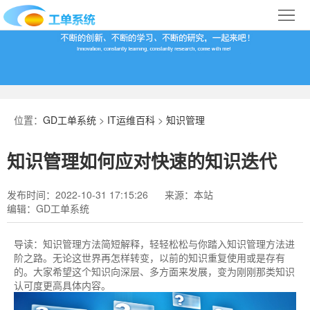
首
页
合
作
IT
案
运
系
位置：
GD工单系统
>
IT运维百科
>
知识管理
例
维
统
关
知识管理如何应对快速的知识迭代
百
下
于
行
发布时间：2022-10-31 17:15:26
来源：本站
科
载
我
业
编辑：GD工单系统
们
导
导读：
知识管理​方法简短解释，轻轻松松与你踏入知识管理方法进
阶之路。无论这世界再怎样转变，以前的知识重复使用或是存有
航
的。大家希望这个知识向深层、多方面来发展，变为刚刚那类知识
认可度更高具体内容。