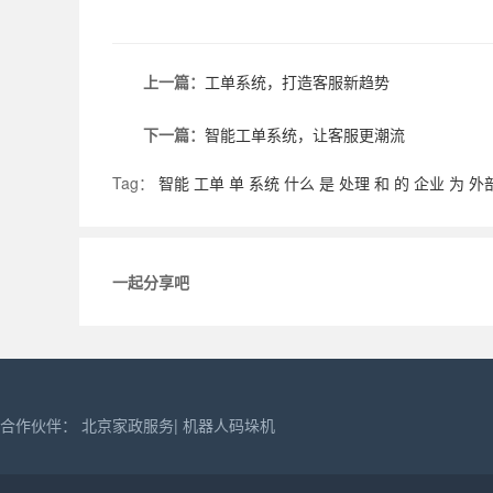
上一篇：
工单系统，打造客服新趋势
下一篇：
智能工单系统，让客服更潮流
Tag：
智能
工单
单
系统
什么
是
处理
和
的
企业
为
外
一起分享吧
合作伙伴：
北京家政服务
|
机器人码垛机