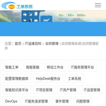
首
页
合
作
IT
案
运
系
位置：
首页
>
IT运维百科
>
合同管理
>合同管理系统|合同管理软
例
维
件
统
关
百
下
于
行
智能工单
智能客服
移动工作台
IT服务管理平台
科
载
我
业
配置管理数据库
HelpDesk服务台
工单系统
们
导
智能知识库平台
IT项目管理
IT资产管理
IT运营管理
航
DevOps
IT服务请求管理
事件管理
问题管理